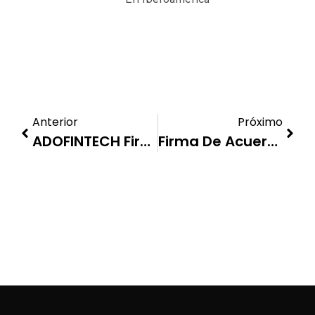
Anterior
Próximo
ADOFINTECH Firma Acuerdo Con Barna Management School
Firma De Acuerdo De Colaboración Para Mejorar Inclusión Financiera En RD