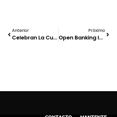
Anterior
Próximo
Celebran La Cuarta Edición Del Fintech Market 2025 Sobre Innovación Financiera
Open Banking Impulsa Una Nueva Etapa De Transformación Financiera En República Dominicana