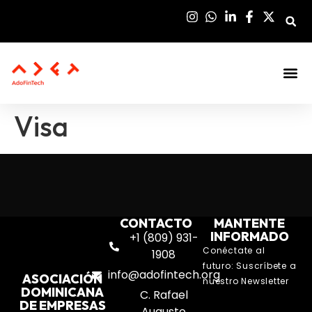
Sala De Pre
Visa
CONTACTO
MANTENTE
INFORMADO
+1 (809) 931-
Conéctate al
1908
futuro: Suscríbete a
info@adofintech.org
ASOCIACIÓN
nuestro Newsletter
DOMINICANA
C. Rafael
DE EMPRESAS
Augusto