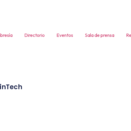
resía
Directorio
Eventos
Sala de prensa
Re
inTech