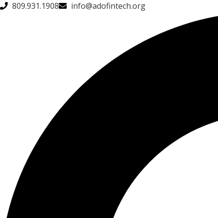
809.931.1908
info@adofintech.org