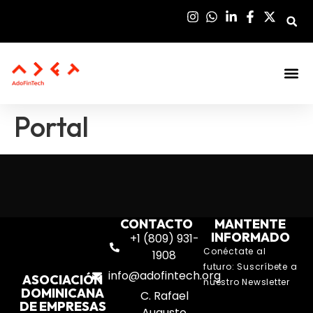
Sala De Pre
Portal
CONTACTO
MANTENTE
INFORMADO
+1 (809) 931-
Conéctate al
1908
futuro: Suscríbete a
info@adofintech.org
ASOCIACIÓN
nuestro Newsletter
DOMINICANA
C. Rafael
DE EMPRESAS
Augusto