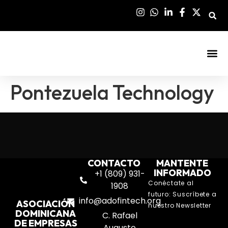
Sala De Pre
Pontezuela Technology
CONTACTO
MANTENTE
INFORMADO
+1 (809) 931-
Conéctate al
1908
futuro: Suscríbete a
info@adofintech.org
ASOCIACIÓN
nuestro Newsletter
DOMINICANA
C. Rafael
DE EMPRESAS
Augusto