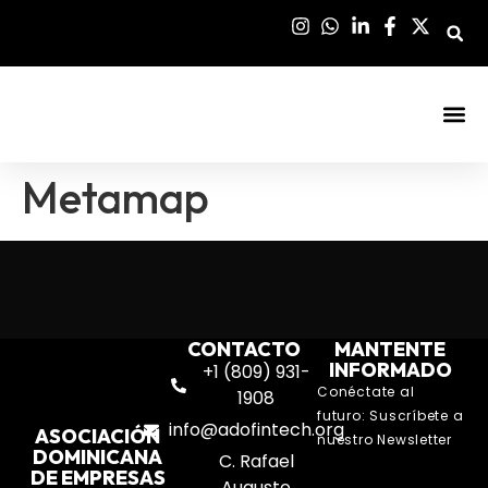
Sala De Pre
Metamap
CONTACTO
MANTENTE
INFORMADO
+1 (809) 931-
Conéctate al
1908
futuro: Suscríbete a
info@adofintech.org
ASOCIACIÓN
nuestro Newsletter
DOMINICANA
C. Rafael
DE EMPRESAS
Augusto