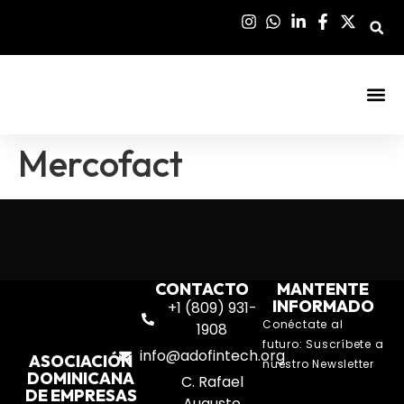
Sala De Pre
Mercofact
CONTACTO
MANTENTE
INFORMADO
+1 (809) 931-
Conéctate al
1908
futuro: Suscríbete a
info@adofintech.org
ASOCIACIÓN
nuestro Newsletter
DOMINICANA
C. Rafael
DE EMPRESAS
Augusto