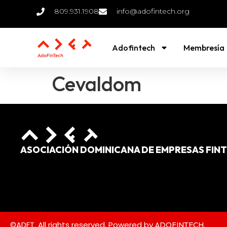
809.931.1908
info@adofintech.org
Adofintech
Membresía
Cevaldom
ASOCIACIÓN DOMINICANA DE EMPRESAS FIN
©ADFT. All rights reserved. Powered by
.
ADOFINTECH