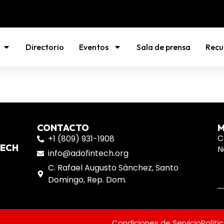
Directorio
Eventos
Sala de prensa
Recu
CONTACTO
M
C
+1 (809) 931-1908
TECH
N
info@adofintech.org
C. Rafael Augusto Sánchez, Santo
Domingo, Rep. Dom.
Condiciones de Servicio
Políti