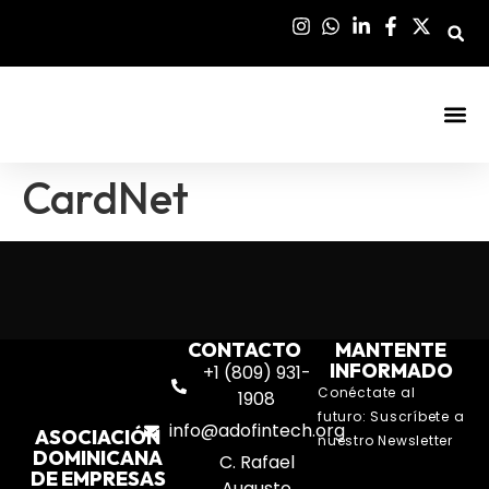
Sala De Pre
CardNet
CONTACTO
MANTENTE
INFORMADO
+1 (809) 931-
Conéctate al
1908
futuro: Suscríbete a
info@adofintech.org
ASOCIACIÓN
nuestro Newsletter
DOMINICANA
C. Rafael
DE EMPRESAS
Augusto