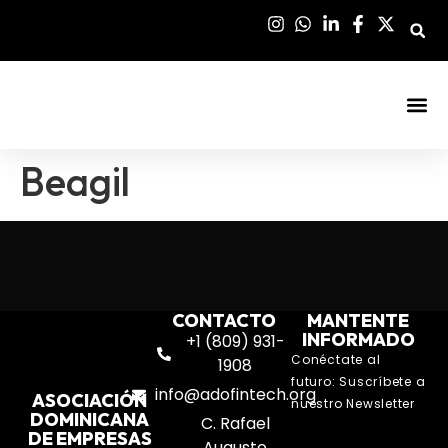
Sala De Pre
Beagil
CONTACTO
MANTENTE
INFORMADO
+1 (809) 931-
Conéctate al
1908
futuro: Suscríbete a
info@adofintech.org
ASOCIACIÓN
nuestro Newsletter
DOMINICANA
C. Rafael
DE EMPRESAS
Augusto