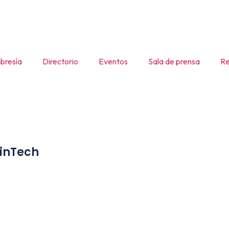
resía
Directorio
Eventos
Sala de prensa
Re
inTech