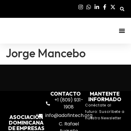
Sala De Pre
Jorge Mancebo
CONTACTO
MANTENTE
INFORMADO
+1 (809) 931-
Conéctate al
1908
futuro: Suscríbete a
info@adofintech.org
ASOCIACIÓN
nuestro Newsletter
DOMINICANA
C. Rafael
DE EMPRESAS
Augusto