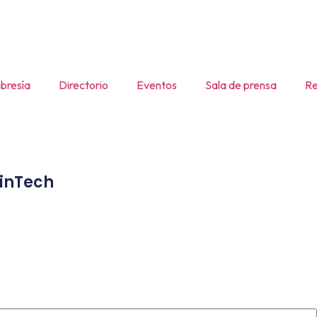
resía
Directorio
Eventos
Sala de prensa
Re
inTech