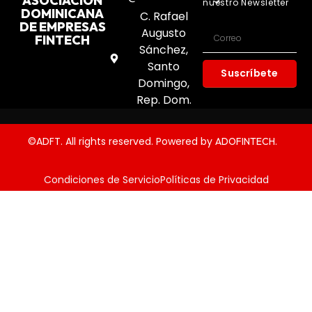
ASOCIACIÓN
nuestro Newsletter
DOMINICANA
C. Rafael
DE EMPRESAS
Augusto
FINTECH
Sánchez,
Santo
Suscríbete
Domingo,
Rep. Dom.
©ADFT. All rights reserved. Powered by
.
ADOFINTECH
Condiciones de Servicio
Políticas de Privacidad