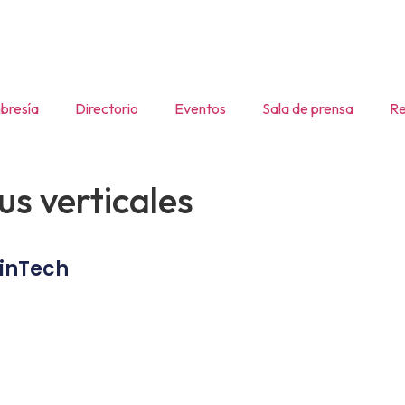
resía
Directorio
Eventos
Sala de prensa
Re
us verticales
inTech