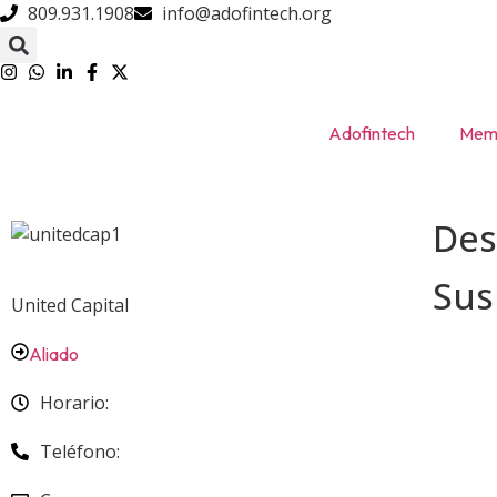
809.931.1908
info@adofintech.org
Adofintech
Memb
Des
Su
United Capital
Aliado
Horario:
Teléfono: