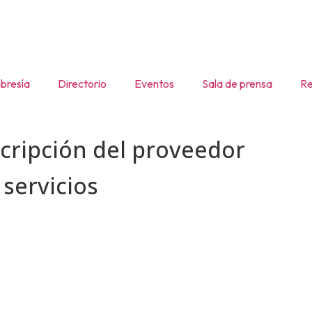
resía
Directorio
Eventos
Sala de prensa
Re
cripción del
proveedor
s
servicios