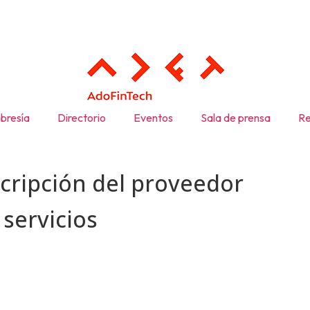
resía
Directorio
Eventos
Sala de prensa
Re
cripción del
proveedor
s
servicios