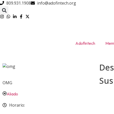
809.931.1908
info@adofintech.org
Adofintech
Memb
Des
Su
OMG
Aliado
Horario: