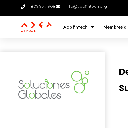
809.931.1908
info@adofintech.org
Adofintech
Membresía
D
S