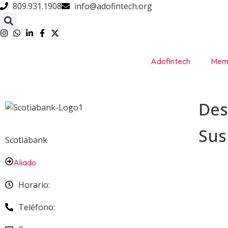
809.931.1908
info@adofintech.org
Adofintech
Memb
Des
Su
Scotiabank
Aliado
Horario:
Teléfono: