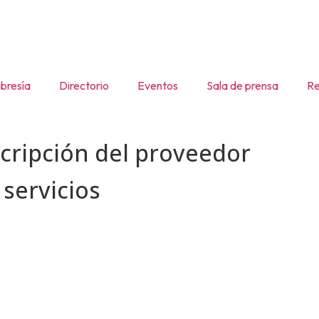
resía
Directorio
Eventos
Sala de prensa
Re
cripción del
proveedor
s
servicios