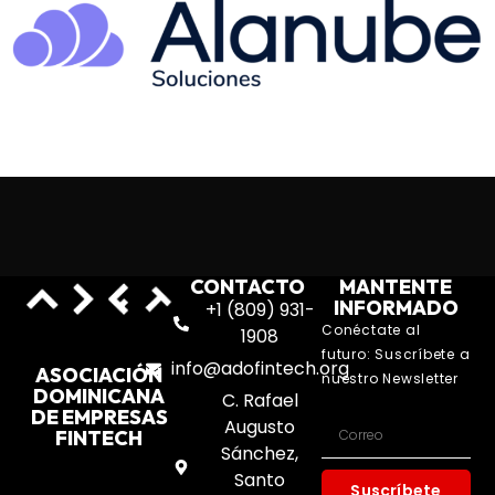
CONTACTO
MANTENTE
INFORMADO
+1 (809) 931-
Conéctate al
1908
futuro: Suscríbete a
info@adofintech.org
ASOCIACIÓN
nuestro Newsletter
DOMINICANA
C. Rafael
DE EMPRESAS
Augusto
FINTECH
Sánchez,
Santo
Suscríbete