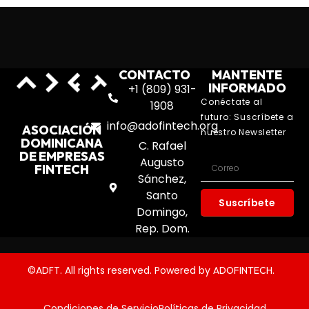
CONTACTO
MANTENTE
INFORMADO
+1 (809) 931-
Conéctate al
1908
futuro: Suscríbete a
info@adofintech.org
ASOCIACIÓN
nuestro Newsletter
DOMINICANA
C. Rafael
DE EMPRESAS
Augusto
FINTECH
Sánchez,
Santo
Suscríbete
Domingo,
Rep. Dom.
©ADFT. All rights reserved. Powered by
.
ADOFINTECH
Condiciones de Servicio
Políticas de Privacidad