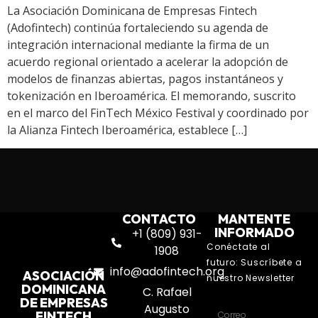
La Asociación Dominicana de Empresas Fintech
(Adofintech) continúa fortaleciendo su agenda de
integración internacional mediante la firma de un
acuerdo regional orientado a acelerar la adopción de
modelos de finanzas abiertas, pagos instantáneos y
tokenización en Iberoamérica. El memorando, suscrito
en el marco del FinTech México Festival y coordinado por
la Alianza Fintech Iberoamérica, establece […]
CONTACTO
MANTENTE
INFORMADO
+1 (809) 931-
Conéctate al
1908
futuro: Suscríbete a
info@adofintech.org
ASOCIACIÓN
nuestro Newsletter
DOMINICANA
C. Rafael
DE EMPRESAS
Augusto
FINTECH