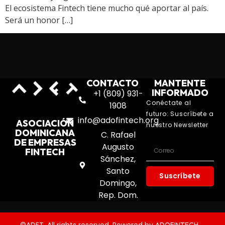
El ecosistema Fintech tiene mucho qué aportar al país.
Será un honor […]
CONTACTO
MANTENTE
INFORMADO
+1 (809) 931-
Conéctate al
1908
futuro: Suscríbete a
info@adofintech.org
ASOCIACIÓN
nuestro Newsletter
DOMINICANA
C. Rafael
DE EMPRESAS
Augusto
FINTECH
Sánchez,
Santo
Suscríbete
Domingo,
Rep. Dom.
©ADFT. All rights reserved. Powered by
.
ADOFINTECH